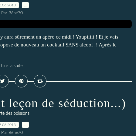
0.06.2013
…
Par Béné70
y aura sûrement un apéro ce midi ! Youpiiiii ! Et je vais
ropose de nouveau un cocktail SANS alcool !! Après le
Lire la suite
 leçon de séduction...)
rte des boissons
7.06.2013
…
Par Béné70