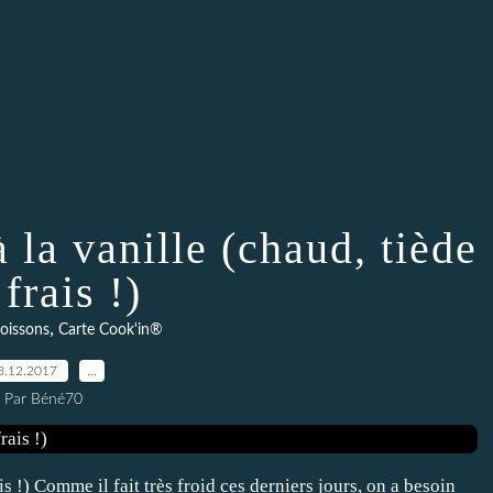
la vanille (chaud, tiède
frais !)
,
boissons
Carte Cook'in®
3.12.2017
…
Par Béné70
s !) Comme il fait très froid ces derniers jours, on a besoin