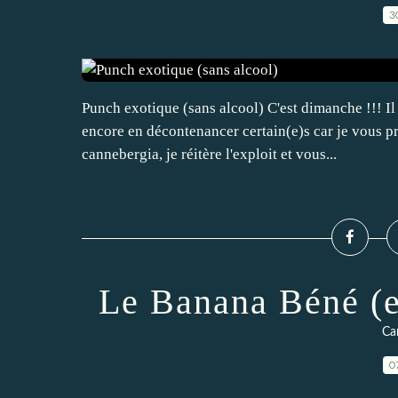
3
Punch exotique (sans alcool) C'est dimanche !!! Il 
encore en décontenancer certain(e)s car je vous p
cannebergia, je réitère l'exploit et vous...
Le Banana Béné (et
Ca
0