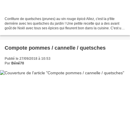
Confiture de quetsches (prunes) au vin rouge épicé Allez, c'est la p'tite
dernière avec les quetsches du jardin ! Une petite recette qui a des avant
goût de Noël avec tous ses épices qui fleurent bon dans la cuisine. C'est une
recette très largement inspirée...
Compote pommes / cannelle / quetsches
Publié le 27/09/2018 à 10:53
Par
Béné70