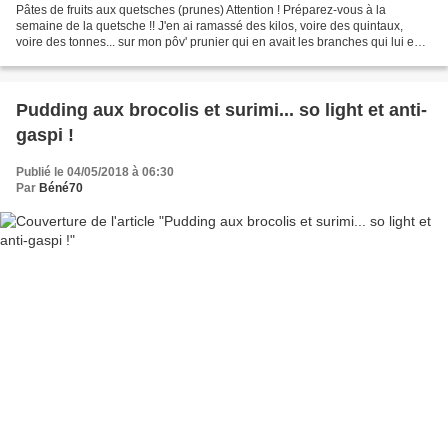
Pâtes de fruits aux quetsches (prunes) Attention ! Préparez-vous à la
semaine de la quetsche !! J'en ai ramassé des kilos, voire des quintaux,
voire des tonnes... sur mon pôv' prunier qui en avait les branches qui lui en
tombaient (vachement plus pratique...
Pudding aux brocolis et surimi... so light et anti-
gaspi !
Publié le 04/05/2018 à 06:30
Par
Béné70