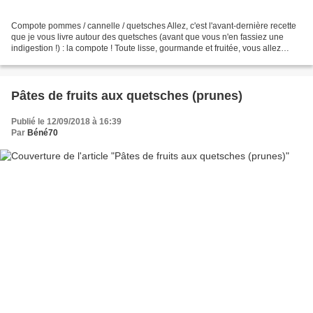
Compote pommes / cannelle / quetsches Allez, c'est l'avant-dernière recette
que je vous livre autour des quetsches (avant que vous n'en fassiez une
indigestion !) : la compote ! Toute lisse, gourmande et fruitée, vous allez
l'adorer ! L'année prochaine,...
Pâtes de fruits aux quetsches (prunes)
Publié le 12/09/2018 à 16:39
Par
Béné70