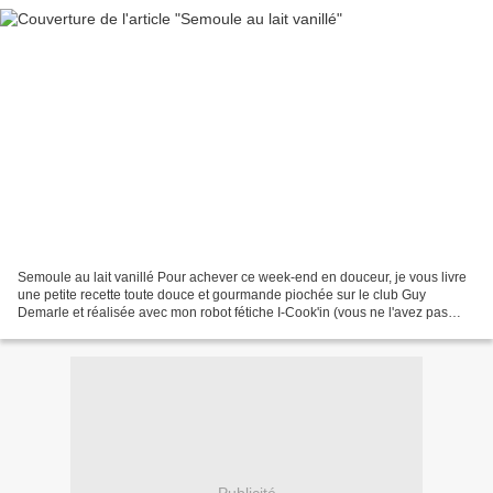
Semoule au lait vanillé Pour achever ce week-end en douceur, je vous livre
une petite recette toute douce et gourmande piochée sur le club Guy
Demarle et réalisée avec mon robot fétiche I-Cook'in (vous ne l'avez pas
encore ?! Contactez moi et nous y remédierons...