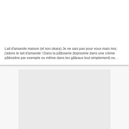
Lait d'amande maison (et son okara) Je ne sais pas pour vous mais moi,
j'adore le lait d'amande ! Dans la pâtisserie (topissime dans une crème
pâtissière par exemple ou même dans les gâteaux tout simplement) ou
même juste dans mon porridge du matin, je...