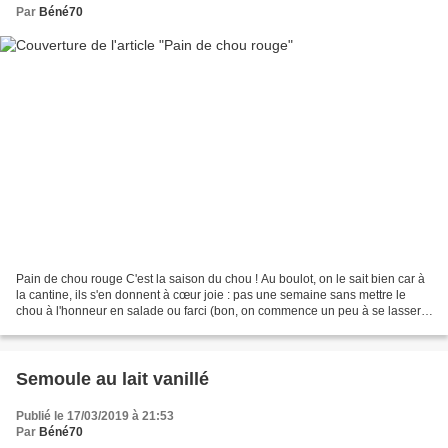
Par
Béné70
Pain de chou rouge C'est la saison du chou ! Au boulot, on le sait bien car à
la cantine, ils s'en donnent à cœur joie : pas une semaine sans mettre le
chou à l'honneur en salade ou farci (bon, on commence un peu à se lasser...
j'dis ça, j'dis rien !)....
Semoule au lait vanillé
Publié le 17/03/2019 à 21:53
Par
Béné70