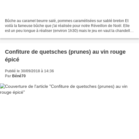
Bûche au caramel beurre salé, pommes caramélisées sur sablé breton Et
voilà la fameuse bûche que j'ai réalisée pour notre Réveillon de Noël. Elle
est un peu longue à réaliser (environ 1h30) mais le jeu en vaut la chandelle
car c'est une vraie tuerie....
Confiture de quetsches (prunes) au vin rouge
épicé
Publié le 30/09/2018 à 14:36
Par
Béné70