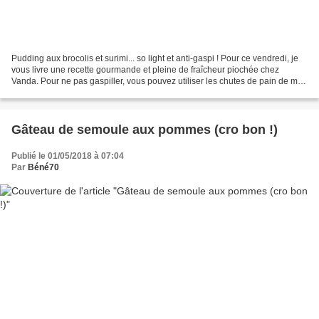
Pudding aux brocolis et surimi... so light et anti-gaspi ! Pour ce vendredi, je
vous livre une recette gourmande et pleine de fraîcheur piochée chez
Vanda. Pour ne pas gaspiller, vous pouvez utiliser les chutes de pain de mie
que vous aurez utilisé pour...
Gâteau de semoule aux pommes (cro bon !)
Publié le 01/05/2018 à 07:04
Par
Béné70