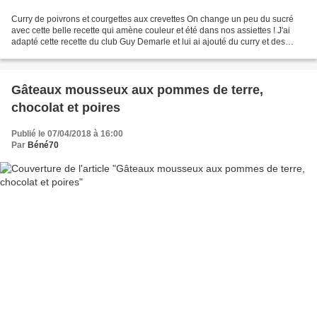
Curry de poivrons et courgettes aux crevettes On change un peu du sucré
avec cette belle recette qui amène couleur et été dans nos assiettes ! J'ai
adapté cette recette du club Guy Demarle et lui ai ajouté du curry et des
crevettes pour en faire un plat...
Gâteaux mousseux aux pommes de terre,
chocolat et poires
Publié le 07/04/2018 à 16:00
Par
Béné70