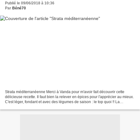
Publié le 09/06/2018 à 10:36
Par
Béné70
Strata méditerranéenne Merci à Vanda pour m'avoir fait découvrir cette
délicieuse recette. Il faut bien la relever en épices pour l'apprécier au mieux.
C'est léger, fondant et avec des légumes de saison : le top quoi !! La
prochaine fois, j'inverserai...