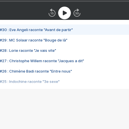
#30 : Eve Angeli raconte "Avant de partir"
#29 : MC Solaar raconte "Bouge de là"
28 : Lorie raconte "Je vais vite"
#27 : Christophe Willem raconte "Jacques a dit"
#26 : Chimène Badi raconte "Entre nous"
#25 : Indochine raconte "3e sexe"
#24 : Zaho raconte "C'est chelou"
#23 : Patrick Bruel raconte "Au café des délices"
#22 : Kyo raconte "Le chemin"
#21 : Nolwenn Leroy raconte "Cassé"