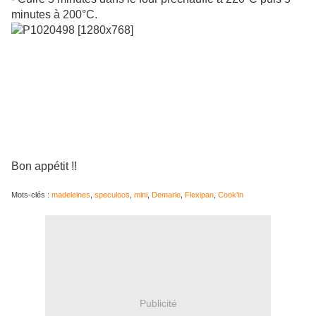
minutes à 200°C.
Bon appétit !!
Mots-clés :
madeleines
,
speculoos
,
mini
,
Demarle
,
Flexipan
,
Cook'in
Publicité