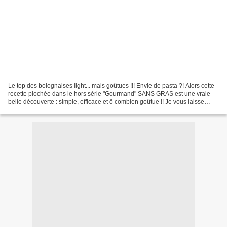
Le top des bolognaises light... mais goûtues !!! Envie de pasta ?! Alors cette
recette piochée dans le hors série "Gourmand" SANS GRAS est une vraie
belle découverte : simple, efficace et ô combien goûtue !! Je vous laisse
tester et apprécier !! Ingrédients...