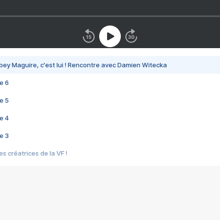
bey Maguire, c'est lui ! Rencontre avec Damien Witecka
e 6
e 5
e 4
e 3
s créatrices de la VF !
e 2
e 1
e Mektoub My Love arrive enfin ! Rencontre avec Shaïn Boumedine et Sal