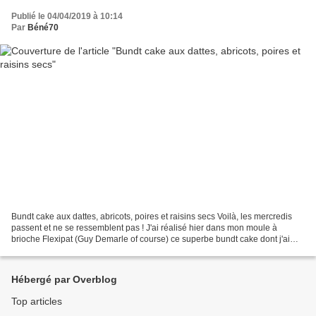
Publié le 04/04/2019 à 10:14
Par
Béné70
Bundt cake aux dattes, abricots, poires et raisins secs Voilà, les mercredis
passent et ne se ressemblent pas ! J'ai réalisé hier dans mon moule à
brioche Flexipat (Guy Demarle of course) ce superbe bundt cake dont j'ai
piqué la recette sur le blog des...
Hébergé par Overblog
Top articles