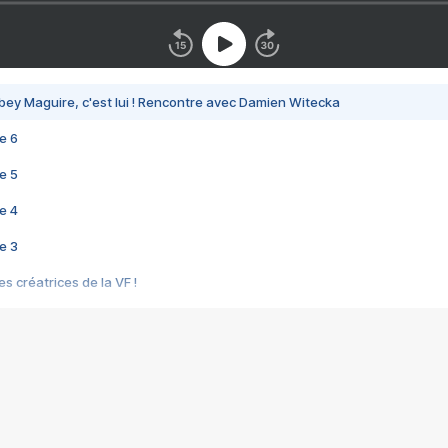
bey Maguire, c'est lui ! Rencontre avec Damien Witecka
e 6
e 5
e 4
e 3
s créatrices de la VF !
e 2
e 1
e Mektoub My Love arrive enfin ! Rencontre avec Shaïn Boumedine et Sal
i : après Toni en famille