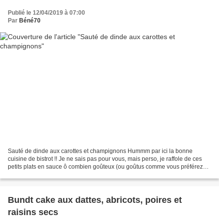
Publié le 12/04/2019 à 07:00
Par
Béné70
Sauté de dinde aux carottes et champignons Hummm par ici la bonne
cuisine de bistrot !! Je ne sais pas pour vous, mais perso, je raffole de ces
petits plats en sauce ô combien goûteux (ou goûtus comme vous préférez
hein... chuis pas r'gardante sur le...
Bundt cake aux dattes, abricots, poires et
raisins secs