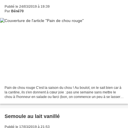
Publié le 24/03/2019 à 19:39
Par
Béné70
Pain de chou rouge C'est la saison du chou ! Au boulot, on le sait bien car à
la cantine, ils s'en donnent à cœur joie : pas une semaine sans mettre le
chou à l'honneur en salade ou farci (bon, on commence un peu à se lasser...
j'dis ça, j'dis rien !)....
Semoule au lait vanillé
Publié le 17/03/2019 à 21:53