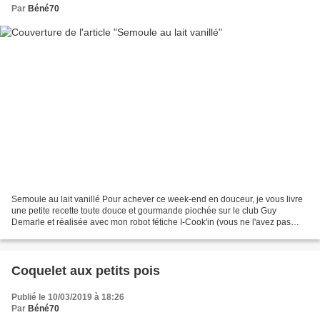
Par
Béné70
Semoule au lait vanillé Pour achever ce week-end en douceur, je vous livre
une petite recette toute douce et gourmande piochée sur le club Guy
Demarle et réalisée avec mon robot fétiche I-Cook'in (vous ne l'avez pas
encore ?! Contactez moi et nous y remédierons...
Coquelet aux petits pois
Publié le 10/03/2019 à 18:26
Par
Béné70