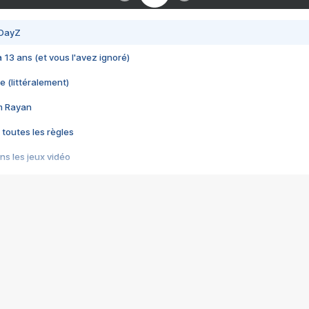
 DayZ
 a 13 ans (et vous l'avez ignoré)
e (littéralement)
im Rayan
 toutes les règles
s les jeux vidéo
us choquant de Rockstar ? - Le scandale BULLY
e plus moche de Steam
du RÊVE tourne au CAUCHEMAR
pendant 8 heures
it… à tort
umiliés par un jeu vidéo