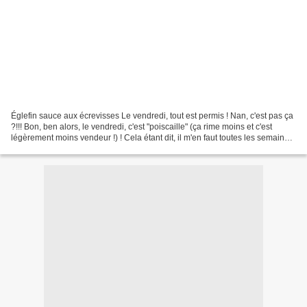
Églefin sauce aux écrevisses Le vendredi, tout est permis ! Nan, c'est pas ça
?!!! Bon, ben alors, le vendredi, c'est "poiscaille" (ça rime moins et c'est
légèrement moins vendeur !) ! Cela étant dit, il m'en faut toutes les semaines
sur ma table et c'est...