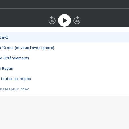
 DayZ
 a 13 ans (et vous l'avez ignoré)
e (littéralement)
im Rayan
 toutes les règles
s les jeux vidéo
us choquant de Rockstar ? - Le scandale BULLY
e plus moche de Steam
du RÊVE tourne au CAUCHEMAR