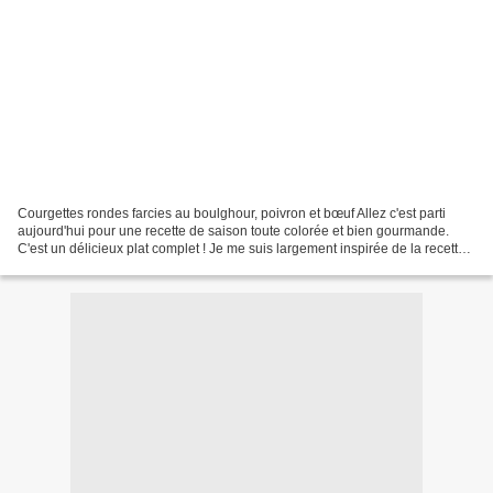
Courgettes rondes farcies au boulghour, poivron et bœuf Allez c'est parti
aujourd'hui pour une recette de saison toute colorée et bien gourmande.
C'est un délicieux plat complet ! Je me suis largement inspirée de la recette
d'Amandine cooking qui propose...