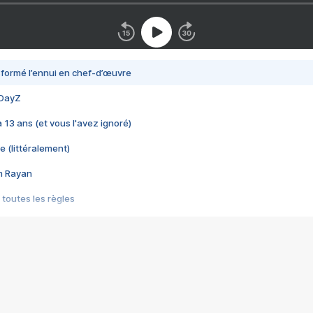
nsformé l’ennui en chef-d’œuvre
 DayZ
 a 13 ans (et vous l'avez ignoré)
e (littéralement)
im Rayan
 toutes les règles
s les jeux vidéo
us choquant de Rockstar ? - Le scandale BULLY
e plus moche de Steam
du RÊVE tourne au CAUCHEMAR