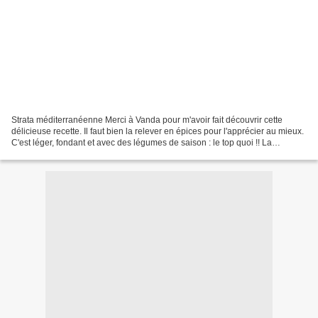
Strata méditerranéenne Merci à Vanda pour m'avoir fait découvrir cette
délicieuse recette. Il faut bien la relever en épices pour l'apprécier au mieux.
C'est léger, fondant et avec des légumes de saison : le top quoi !! La
prochaine fois, j'inverserai...