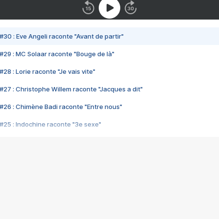
#30 : Eve Angeli raconte "Avant de partir"
#29 : MC Solaar raconte "Bouge de là"
28 : Lorie raconte "Je vais vite"
#27 : Christophe Willem raconte "Jacques a dit"
#26 : Chimène Badi raconte "Entre nous"
#25 : Indochine raconte "3e sexe"
#24 : Zaho raconte "C'est chelou"
#23 : Patrick Bruel raconte "Au café des délices"
#22 : Kyo raconte "Le chemin"
#21 : Nolwenn Leroy raconte "Cassé"
#20 : Patrick Hernandez raconte "Born to be alive"