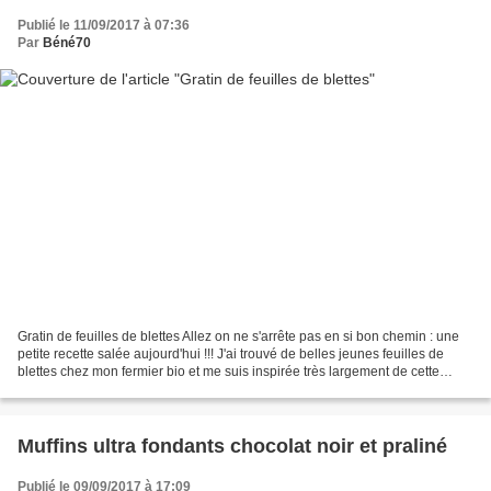
Publié le 11/09/2017 à 07:36
Par
Béné70
Gratin de feuilles de blettes Allez on ne s'arrête pas en si bon chemin : une
petite recette salée aujourd'hui !!! J'ai trouvé de belles jeunes feuilles de
blettes chez mon fermier bio et me suis inspirée très largement de cette
recette Marmiton qui a...
Muffins ultra fondants chocolat noir et praliné
Publié le 09/09/2017 à 17:09