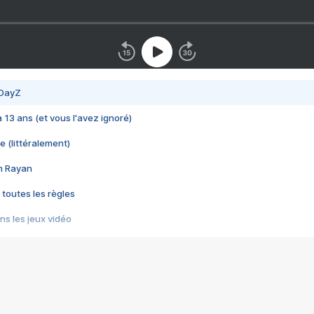
 DayZ
 a 13 ans (et vous l'avez ignoré)
e (littéralement)
im Rayan
 toutes les règles
s les jeux vidéo
us choquant de Rockstar ? - Le scandale BULLY
e plus moche de Steam
du RÊVE tourne au CAUCHEMAR