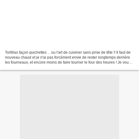
Tortillas façon quichettes ... ou l'art de cuisiner sans prise de tête !! Il faut de
nouveau chaud et je n'ai pas forcément envie de rester longtemps derrière
les fourneaux, et encore moins de faire tourner le four des heures ! Je vous
présente une petite...