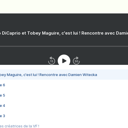
 DiCaprio et Tobey Maguire, c'est lui ! Rencontre avec Dam
bey Maguire, c'est lui ! Rencontre avec Damien Witecka
e 6
e 5
e 4
e 3
s créatrices de la VF !