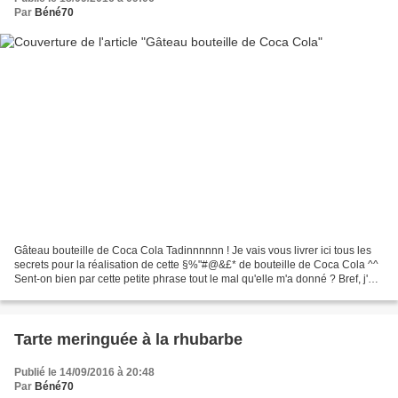
Par
Béné70
Gâteau bouteille de Coca Cola Tadinnnnnn ! Je vais vous livrer ici tous les
secrets pour la réalisation de cette §%"#@&£* de bouteille de Coca Cola ^^
Sent-on bien par cette petite phrase tout le mal qu'elle m'a donné ? Bref, j'ai
galéré, j'en ai bavé,...
Tarte meringuée à la rhubarbe
Publié le 14/09/2016 à 20:48
Par
Béné70