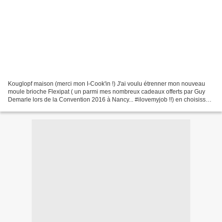
Kouglopf maison (merci mon I-Cook'in !) J'ai voulu étrenner mon nouveau
moule brioche Flexipat ( un parmi mes nombreux cadeaux offerts par Guy
Demarle lors de la Convention 2016 à Nancy... #ilovemyjob !!) en choisissant
une recette en pas à pas sur mon...