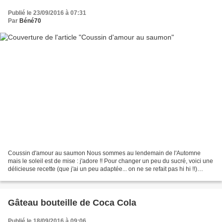
Publié le 23/09/2016 à 07:31
Par
Béné70
Coussin d'amour au saumon Nous sommes au lendemain de l'Automne
mais le soleil est de mise : j'adore !! Pour changer un peu du sucré, voici une
délicieuse recette (que j'ai un peu adaptée... on ne se refait pas hi hi !!)
piochée sur un blog plein de belles...
Gâteau bouteille de Coca Cola
Publié le 18/09/2016 à 09:06