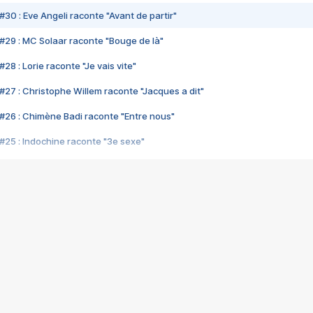
#30 : Eve Angeli raconte "Avant de partir"
#29 : MC Solaar raconte "Bouge de là"
28 : Lorie raconte "Je vais vite"
#27 : Christophe Willem raconte "Jacques a dit"
#26 : Chimène Badi raconte "Entre nous"
#25 : Indochine raconte "3e sexe"
#24 : Zaho raconte "C'est chelou"
#23 : Patrick Bruel raconte "Au café des délices"
#22 : Kyo raconte "Le chemin"
#21 : Nolwenn Leroy raconte "Cassé"
#20 : Patrick Hernandez raconte "Born to be alive"
#19 : Lorie raconte "Près de moi"