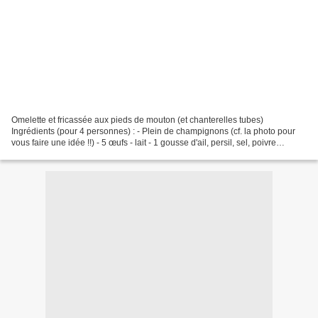
Omelette et fricassée aux pieds de mouton (et chanterelles tubes)
Ingrédients (pour 4 personnes) : - Plein de champignons (cf. la photo pour
vous faire une idée !!) - 5 œufs - lait - 1 gousse d'ail, persil, sel, poivre
Préparation : - Brosser les champignons...