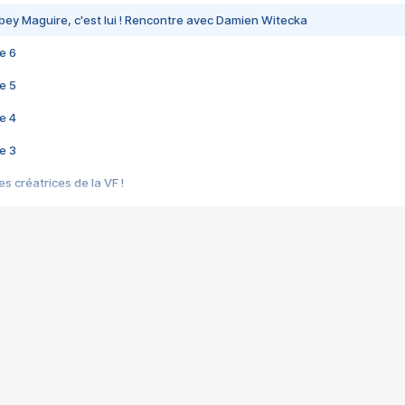
bey Maguire, c'est lui ! Rencontre avec Damien Witecka
e 6
e 5
e 4
e 3
s créatrices de la VF !
e 2
e 1
e Mektoub My Love arrive enfin ! Rencontre avec Shaïn Boumedine et Sal
i : après Toni en famille
elle réalise le bouleversant Dites lui que je l'aime
ais ! Rencontre autour de Vie privée de Rebecca Zlotowski