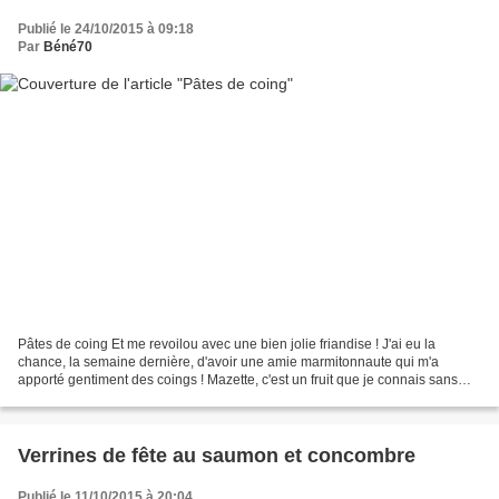
Publié le 24/10/2015 à 09:18
Par
Béné70
Pâtes de coing Et me revoilou avec une bien jolie friandise ! J'ai eu la
chance, la semaine dernière, d'avoir une amie marmitonnaute qui m'a
apporté gentiment des coings ! Mazette, c'est un fruit que je connais sans
l'avoir jamais travaillé mais qui me...
Verrines de fête au saumon et concombre
Publié le 11/10/2015 à 20:04