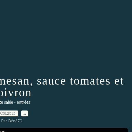
mesan, sauce tomates et
oivron
te salée - entrées
9.08.2015
…
Par Béné70