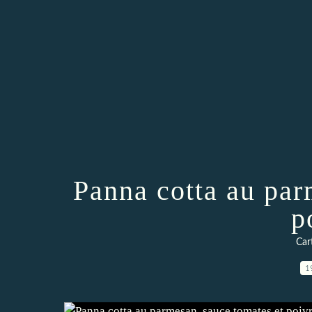
Panna cotta au par
p
Car
1