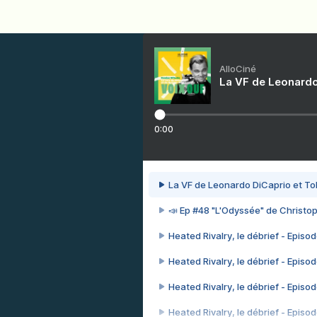
AlloCiné
La VF de Leonardo
0:00
La VF de Leonardo DiCaprio et To
📣 Ep #48 "L'Odyssée" de Christo
Heated Rivalry, le débrief - Episod
Heated Rivalry, le débrief - Episod
Heated Rivalry, le débrief - Episod
Heated Rivalry, le débrief - Episod