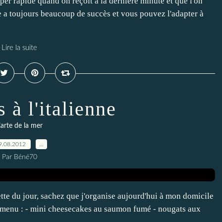
yper rapide quand on reçoit à la dernière minute et que l'on
le a toujours beaucoup de succès et vous pouvez l'adapter à
Lire la suite
 à l'italienne
arte de la mer
9.08.2012
…
Par Béné70
ette du jour, sachez que j'organise aujourd'hui à mon domicile
 menu : - mini cheesecakes au saumon fumé - nougats aux