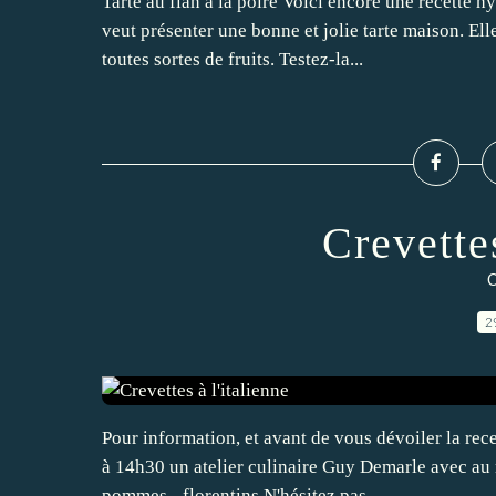
Tarte au flan à la poire Voici encore une recette h
veut présenter une bonne et jolie tarte maison. El
toutes sortes de fruits. Testez-la...
Crevettes
C
2
Pour information, et avant de vous dévoiler la rec
à 14h30 un atelier culinaire Guy Demarle avec au
pommes - florentins N'hésitez pas...