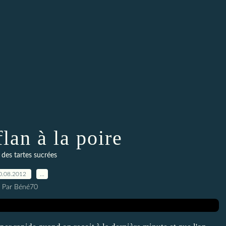
flan à la poire
 des tartes sucrées
0.08.2012
…
Par Béné70