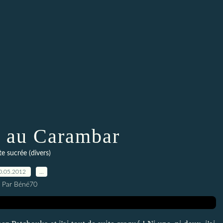
 au Carambar
te sucrée (divers)
0.05.2012
…
Par Béné70