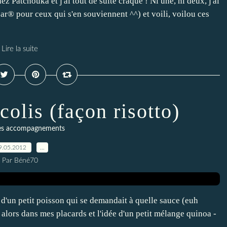
z Patchouka et j'ai tout de suite craqué ! Ni une, ni deux, j'ai
® pour ceux qui s'en souviennent ^^) et voili, voilou ces
Lire la suite
olis (façon risotto)
es accompagnements
9.05.2012
…
Par Béné70
e d'un petit poisson qui se demandait à quelle sauce (euh
lors dans mes placards et l'idée d'un petit mélange quinoa -