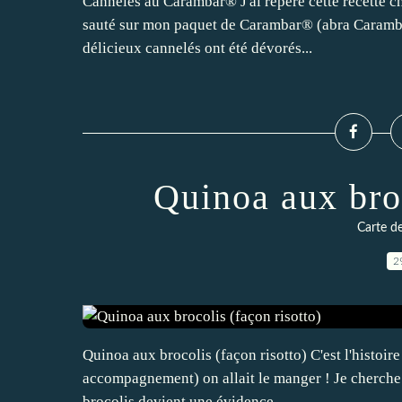
Cannelés au Carambar® J'ai repéré cette recette che
sauté sur mon paquet de Carambar® (abra Carambar
délicieux cannelés ont été dévorés...
Quinoa aux broc
Carte d
2
Quinoa aux brocolis (façon risotto) C'est l'histoir
accompagnement) on allait le manger ! Je cherche a
brocolis devient une évidence....