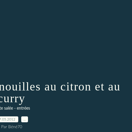
nouilles au citron et au
curry
te salée - entrées
7.05.2012
…
Par Béné70