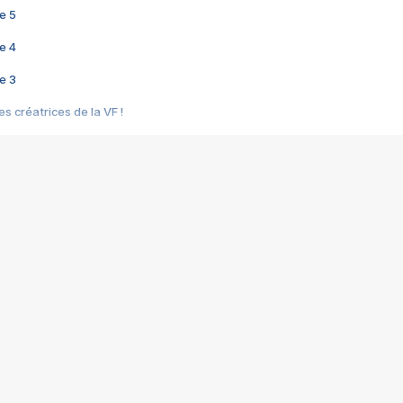
e 5
e 4
e 3
s créatrices de la VF !
e 2
e 1
e Mektoub My Love arrive enfin ! Rencontre avec Shaïn Boumedine et Sal
i : après Toni en famille
elle réalise le bouleversant Dites lui que je l'aime
ais ! Rencontre autour de Vie privée de Rebecca Zlotowski
 de Marguerite, Grave... Rencontre avec Ella Rumpf
 Les Rêveurs, un film intime sur la santé mentale