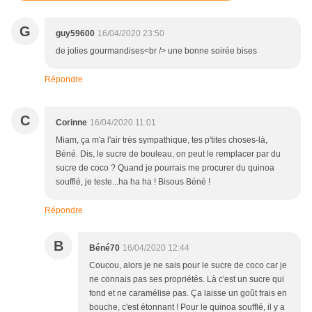
G
guy59600
16/04/2020 23:50
de jolies gourmandises<br /> une bonne soirée bises
Répondre
C
Corinne
16/04/2020 11:01
Miam, ça m'a l'air très sympathique, tes p'tites choses-là,
Béné. Dis, le sucre de bouleau, on peut le remplacer par du
sucre de coco ? Quand je pourrais me procurer du quinoa
soufflé, je teste...ha ha ha ! Bisous Béné !
Répondre
B
Béné70
16/04/2020 12:44
Coucou, alors je ne sais pour le sucre de coco car je
ne connais pas ses propriétés. Là c'est un sucre qui
fond et ne caramélise pas. Ça laisse un goût frais en
bouche, c'est étonnant ! Pour le quinoa soufflé, il y a